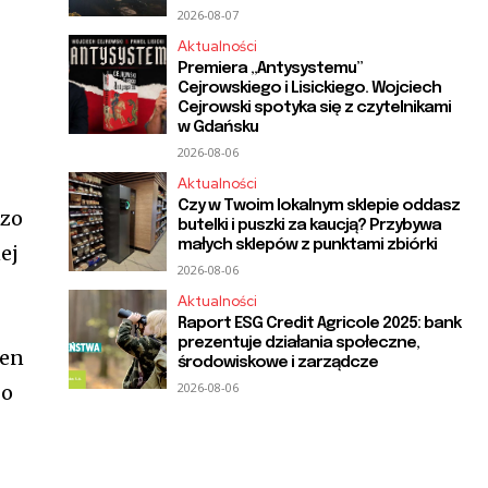
2026-08-07
Aktualności
Premiera „Antysystemu”
Cejrowskiego i Lisickiego. Wojciech
Cejrowski spotyka się z czytelnikami
w Gdańsku
2026-08-06
Aktualności
Czy w Twoim lokalnym sklepie oddasz
dzo
butelki i puszki za kaucją? Przybywa
małych sklepów z punktami zbiórki
ej
2026-08-06
Aktualności
Raport ESG Credit Agricole 2025: bank
prezentuje działania społeczne,
ten
środowiskowe i zarządcze
2026-08-06
go