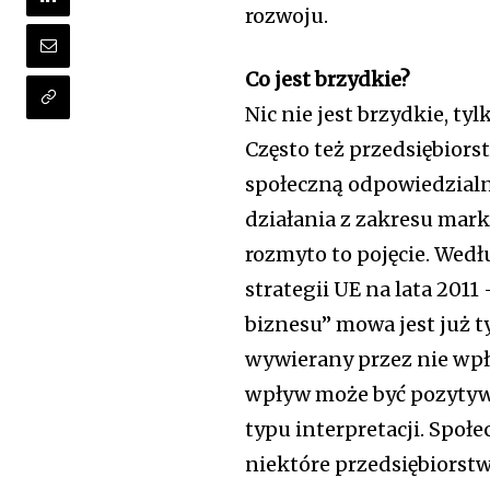
rozwoju.
Co jest brzydkie?
Nic nie jest brzydkie, tyl
Często też przedsiębiors
społeczną odpowiedzialno
działania z zakresu mar
rozmyto to pojęcie. Wedł
strategii UE na lata 201
biznesu” mowa jest już t
wywierany przez nie wpły
wpływ może być pozytywn
typu interpretacji. Społ
niektóre przedsiębiorstw