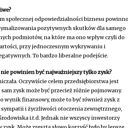
ziwe?
lem społecznej odpowiedzialności biznesu powinn
symalizowania pozytywnych skutków dla samego
nnych podmiotów, na które ma ono wpływ czyli do
rtości, przy jednoczesnym wykrywaniu i
gatywnych. To bardzo liberalne podejście.
 nie powinien być najważniejszy tylko zysk?
iczała. Oczywiście celem przedsiębiorstwa jest
ż sam zysk może być przecież różnie pojmowany.
to wynik finansowy, może to być również zysk z
 sympatii i życzliwości otoczenia zewnętrznego,
środowiska i.t.d. Jednak nie wszyscy inwestorzy
zysk. Może zresztą słowo korzyść było by lepsze.