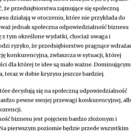
 że przedsiębiorstwa zajmujące się społeczną
su działają w otoczeniu, które nie przykłada do
ieważ jednak społeczna odpowiedzialność biznesu
ię z tym określone wydatki, chociaż uwaga i
odzi ryzyko, że przedsiębiorstwo pragnące wdraża
cję konkurencyjna, zwłaszcza w sytuacji, której
ści dla której te idee są mało ważne. Dominującym
a, teraz w dobie kryzysu jeszcze bardziej.
które decydują się na społeczną odpowiedzialność
bardzo pewne swojej przewagi konkurencyjnej, al
kurencji.
ość biznesu jest pojęciem bardzo złożonym i
 Na pierwszym poziomie będzie przede wszystkim