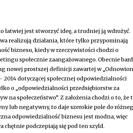
ko łatwiej jest stworzyć ideę, a trudniej ją wdrożyć.
twa realizują działania, które tylko przypominają
ść biznesu, kiedy w rzeczywistości chodzi o
ketingu społecznie zaangażowanego. Obecnie bar
ug nowej prostszej definicji zawartej w „Odnowion
1 – 2014 dotyczącej społecznej odpowiedzialności
ylko o „odpowiedzialności przedsiębiorstw za
w na społeczeństwo”. Z założenia chodzi o to, że 
y lub negatywny, to daje szerokie pole do różne
eczna odpowiedzialność biznesu jest modna, więc
a chętnie podczepiają się pod ten szyld.