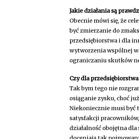
Jakie działania są prawd
Obecnie mówi się, że ce
być zmierzanie do zmak
przedsiębiorstwa i dla i
wytworzenia wspólnej wa
ograniczaniu skutków ne
Czy dla przedsiębiorstwa
Tak bym tego nie rozgran
osiąganie zysku, choć ju
Niekoniecznie musi być 
satysfakcji pracowników,
działalność obojętna dla 
doceniają tak pojmowany 