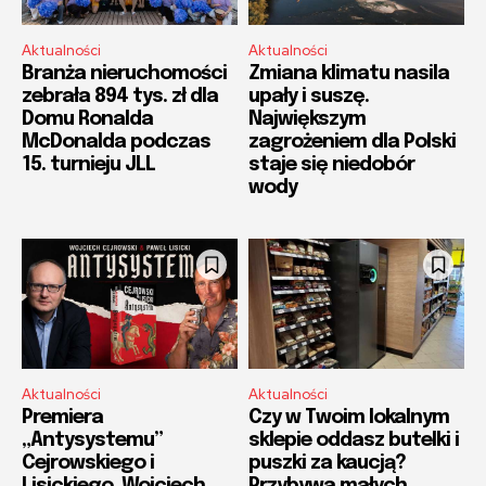
Aktualności
Aktualności
Branża nieruchomości
Zmiana klimatu nasila
zebrała 894 tys. zł dla
upały i suszę.
Domu Ronalda
Największym
McDonalda podczas
zagrożeniem dla Polski
15. turnieju JLL
staje się niedobór
wody
Aktualności
Aktualności
Premiera
Czy w Twoim lokalnym
„Antysystemu”
sklepie oddasz butelki i
Cejrowskiego i
puszki za kaucją?
Lisickiego. Wojciech
Przybywa małych