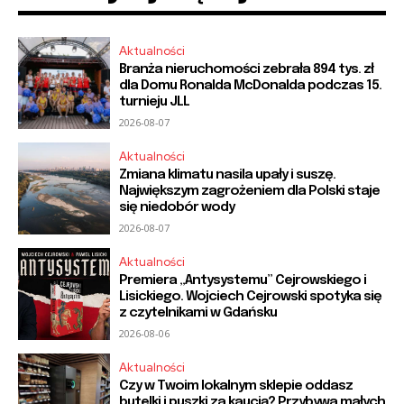
Aktualności
Branża nieruchomości zebrała 894 tys. zł
dla Domu Ronalda McDonalda podczas 15.
turnieju JLL
2026-08-07
Aktualności
Zmiana klimatu nasila upały i suszę.
Największym zagrożeniem dla Polski staje
się niedobór wody
2026-08-07
Aktualności
Premiera „Antysystemu” Cejrowskiego i
Lisickiego. Wojciech Cejrowski spotyka się
z czytelnikami w Gdańsku
2026-08-06
Aktualności
Czy w Twoim lokalnym sklepie oddasz
butelki i puszki za kaucją? Przybywa małych