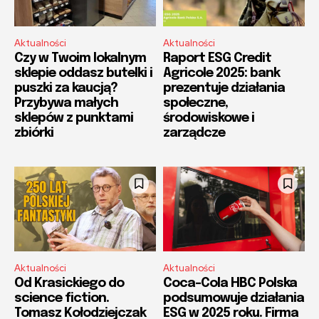
Aktualności
Aktualności
Czy w Twoim lokalnym
Raport ESG Credit
sklepie oddasz butelki i
Agricole 2025: bank
puszki za kaucją?
prezentuje działania
Przybywa małych
społeczne,
sklepów z punktami
środowiskowe i
zbiórki
zarządcze
Aktualności
Aktualności
Od Krasickiego do
Coca-Cola HBC Polska
science fiction.
podsumowuje działania
Tomasz Kołodziejczak
ESG w 2025 roku. Firma