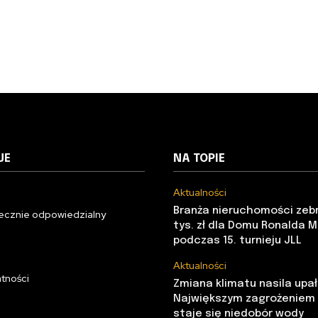
JE
NA TOPIE
Aktualności
Branża nieruchomości zeb
ecznie odpowiedzialny
tys. zł dla Domu Ronalda 
podczas 15. turnieju JLL
Aktualności
atności
Zmiana klimatu nasila upały
Największym zagrożeniem d
staje się niedobór wody