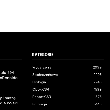
KATEGORIE
Wydarzenia
2999
rała 894
Społeczeństwo
2295
McDonalda
Ekologia
2245
Obok CSR
1599
Raport CSR
1576
 i suszę.
la Polski
Edukacja
1445