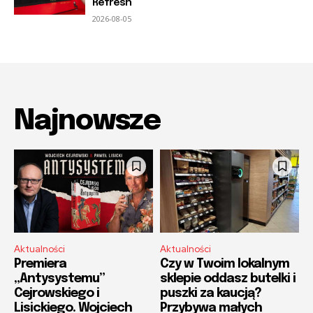
Refresh
2026-08-05
Najnowsze
Aktualności
Aktualności
Premiera
Czy w Twoim lokalnym
„Antysystemu”
sklepie oddasz butelki i
Cejrowskiego i
puszki za kaucją?
Lisickiego. Wojciech
Przybywa małych