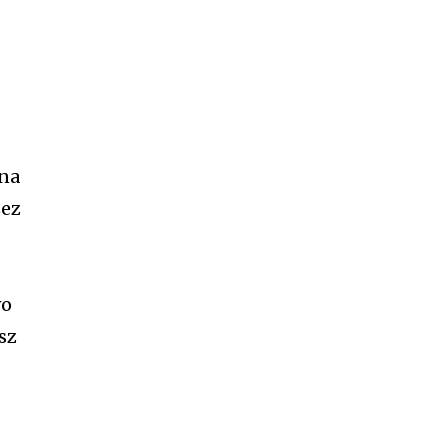
 na
zez
wo
sz