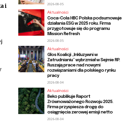
2026-08-05
a i
Aktualności
Coca-Cola HBC Polska podsumowuje
działania ESG w 2025 roku. Firma
przygotowuje się do programu
Mission Refresh
ej
2026-08-05
Aktualności
Głos Koalicji „Inkluzywni w
Zatrudnianiu” wybrzmiał w Sejmie RP.
Ruszają prace nad nowymi
y
rozwiązaniami dla polskiego rynku
pracy
2026-08-04
Aktualności
e
Beko publikuje Raport
Zrównoważonego Rozwoju 2025.
Firma przyspiesza drogę do
osiągnięcia zerowej emisji netto
2026-08-04