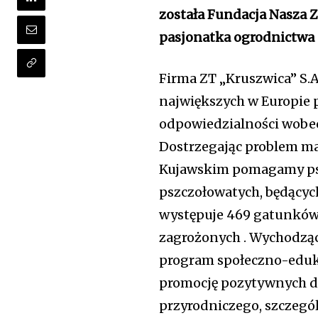
została Fundacja Nasza 
pasjonatka ogrodnictwa
Firma ZT „Kruszwica” S.A
największych w Europie 
odpowiedzialności wobec
Dostrzegając problem ma
Kujawskim pomagamy psz
pszczołowatych, będący
występuje 469 gatunków p
zagrożonych . Wychodząc
program społeczno-eduka
promocję pozytywnych d
przyrodniczego, szczegól