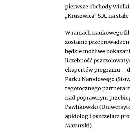
pierwsze obchody Wielkie
„Kruszwica” S.A. na stał
W ramach naukowego fila
zostanie przeprowadzone
będzie możliwe pokazani
liczebność pszczołowaty
ekspertów programu – dr
Parku Narodowego (Stowa
tegorocznego partnera 
nad poprawnym przebiegi
Pawlikowski (Uniwersyte
apidolog i pszczelarz pr
Mazurski).