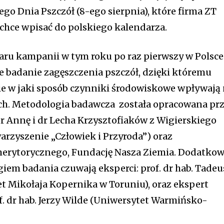
go Dnia Pszczół (8-ego sierpnia), które firma ZT
e chce wpisać do polskiego kalendarza.
ru kampanii w tym roku po raz pierwszy w Polsce
 badanie zagęszczenia pszczół, dzięki któremu
e w jaki sposób czynniki środowiskowe wpływają
ch. Metodologia badawcza została opracowana pr
 Annę i dr Lecha Krzysztofiaków z Wigierskiego
rzyszenie „Człowiek i Przyroda”) oraz
merytorycznego, Fundację Nasza Ziemia. Dodatko
em badania czuwają eksperci: prof. dr hab. Tadeu
t Mikołaja Kopernika w Toruniu), oraz ekspert
of. dr hab. Jerzy Wilde (Uniwersytet Warmińsko-