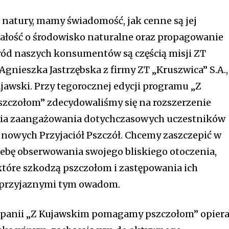
natury, mamy świadomość, jak cenne są jej
bałość o środowisko naturalne oraz propagowanie
ód naszych konsumentów są częścią misji ZT
Agnieszka Jastrzębska z firmy ZT „Kruszwica” S.A.,
awski. Przy tegorocznej edycji programu „Z
czołom” zdecydowaliśmy się na rozszerzenie
enia zaangażowania dotychczasowych uczestników
a nowych Przyjaciół Pszczół. Chcemy zaszczepić w
zebę obserwowania swojego bliskiego otoczenia,
które szkodzą pszczołom i zastępowania ich
 przyjaznymi tym owadom.
panii „Z Kujawskim pomagamy pszczołom” opier