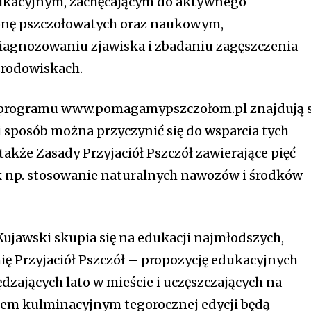
edukacyjnym, zachęcającym do aktywnego
onę pszczołowatych oraz naukowym,
agnozowaniu zjawiska i zbadaniu zagęszczenia
środowiskach.
j programu www.pomagamypszczołom.pl znajdują s
 sposób można przyczynić się do wsparcia tych
akże Zasady Przyjaciół Pszczół zawierające pięć
ak np. stosowanie naturalnych nawozów i środków
ujawski skupia się na edukacji najmłodszych,
ię Przyjaciół Pszczół – propozycję edukacyjnych
ędzających lato w mieście i uczęszczających na
tem kulminacyjnym tegorocznej edycji będą