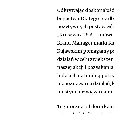
Odkrywając doskonałość 
bogactwa. Dlatego też d
pozytywnych postaw wśr
„Kruszwica” S.A. – mówi 
Brand Manager marki Kuj
Kujawskim pomagamy psz
działań w celu zwiększ
naszej akcji i pozyskani
ludziach naturalną potr
rozpoznawania działań, 
prostymi rozwiązaniami
Tegoroczna odsłona kam