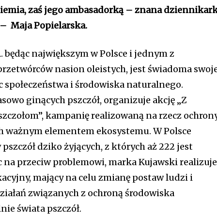
Ziemia, zaś jego ambasadorką – znana dziennikark
 – Maja Popielarska.
. będąc największym w Polsce i jednym z
przetwórców nasion oleistych, jest świadoma swoj
 społeczeństwa i środowiska naturalnego.
sowo ginących pszczół, organizuje akcję „Z
czołom”, kampanię realizowaną na rzecz ochron
ch ważnym elementem ekosystemu. W Polsce
szczół dziko żyjących, z których aż 222 jest
 na przeciw problemowi, marka Kujawski realizuj
cyjny, mający na celu zmianę postaw ludzi i
ziałań związanych z ochroną środowiska
nie świata pszczół.