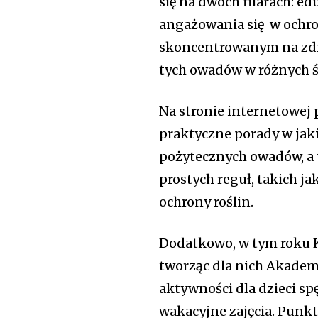
się na dwóch filarach: 
angażowania się w ochr
skoncentrowanym na zdi
tych owadów w różnych 
Na stronie internetowe
praktyczne porady w jaki
pożytecznych owadów, a t
prostych reguł, takich j
ochrony roślin.
Dodatkowo, w tym roku K
tworząc dla nich Akadem
aktywności dla dzieci sp
wakacyjne zajęcia. Punk