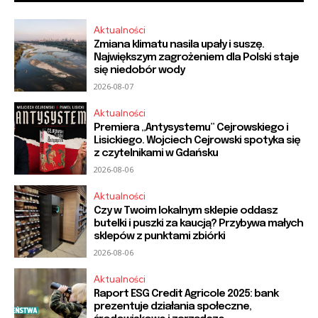
Aktualności
Zmiana klimatu nasila upały i suszę.
Największym zagrożeniem dla Polski staje
się niedobór wody
2026-08-07
Aktualności
Premiera „Antysystemu” Cejrowskiego i
Lisickiego. Wojciech Cejrowski spotyka się
z czytelnikami w Gdańsku
2026-08-06
Aktualności
Czy w Twoim lokalnym sklepie oddasz
butelki i puszki za kaucją? Przybywa małych
sklepów z punktami zbiórki
2026-08-06
Aktualności
Raport ESG Credit Agricole 2025: bank
prezentuje działania społeczne,