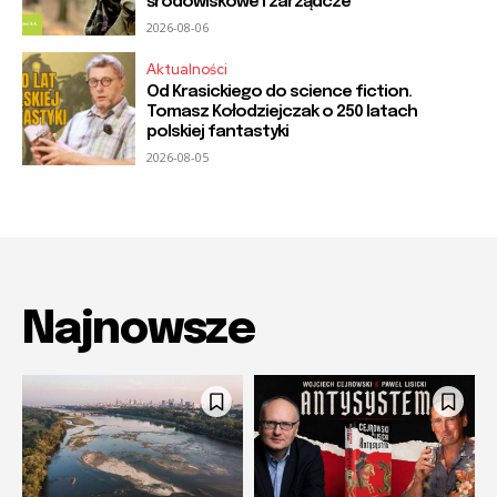
środowiskowe i zarządcze
2026-08-06
Aktualności
Od Krasickiego do science fiction.
Tomasz Kołodziejczak o 250 latach
polskiej fantastyki
2026-08-05
Najnowsze