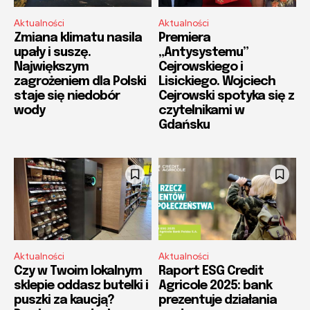
Aktualności
Aktualności
Zmiana klimatu nasila
Premiera
upały i suszę.
„Antysystemu”
Największym
Cejrowskiego i
zagrożeniem dla Polski
Lisickiego. Wojciech
staje się niedobór
Cejrowski spotyka się z
wody
czytelnikami w
Gdańsku
Aktualności
Aktualności
Czy w Twoim lokalnym
Raport ESG Credit
sklepie oddasz butelki i
Agricole 2025: bank
puszki za kaucją?
prezentuje działania