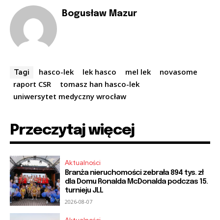
Bogusław Mazur
hasco-lek
lek hasco
mel lek
novasome
Tagi
raport CSR
tomasz han hasco-lek
uniwersytet medyczny wrocław
Przeczytaj więcej
Aktualności
Branża nieruchomości zebrała 894 tys. zł
dla Domu Ronalda McDonalda podczas 15.
turnieju JLL
2026-08-07