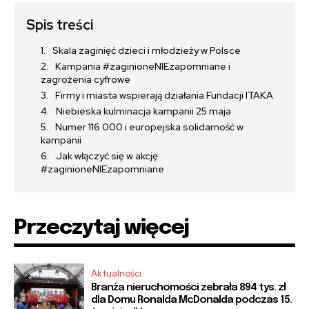
Spis treści
Skala zaginięć dzieci i młodzieży w Polsce
Kampania #zaginioneNIEzapomniane i
zagrożenia cyfrowe
Firmy i miasta wspierają działania Fundacji ITAKA
Niebieska kulminacja kampanii 25 maja
Numer 116 000 i europejska solidarność w
kampanii
Jak włączyć się w akcję
#zaginioneNIEzapomniane
Przeczytaj więcej
Aktualności
Branża nieruchomości zebrała 894 tys. zł
dla Domu Ronalda McDonalda podczas 15.