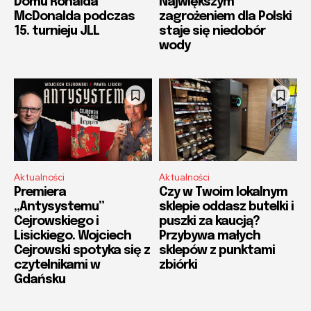
Domu Ronalda
Największym
McDonalda podczas
zagrożeniem dla Polski
15. turnieju JLL
staje się niedobór
wody
Aktualności
Aktualności
Premiera
Czy w Twoim lokalnym
„Antysystemu”
sklepie oddasz butelki i
Cejrowskiego i
puszki za kaucją?
Lisickiego. Wojciech
Przybywa małych
Cejrowski spotyka się z
sklepów z punktami
czytelnikami w
zbiórki
Gdańsku