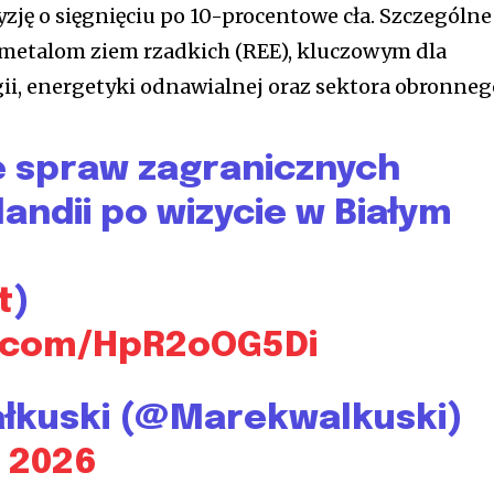
zję o sięgnięciu po 10-procentowe cła. Szczególne
ę metalom ziem rzadkich (REE), kluczowym dla
i, energetyki odnawialnej oraz sektora obronneg
e spraw zagranicznych
nlandii po wizycie w Białym
t
)
r.com/HpR2oOG5Di
łkuski (@Marekwalkuski)
, 2026