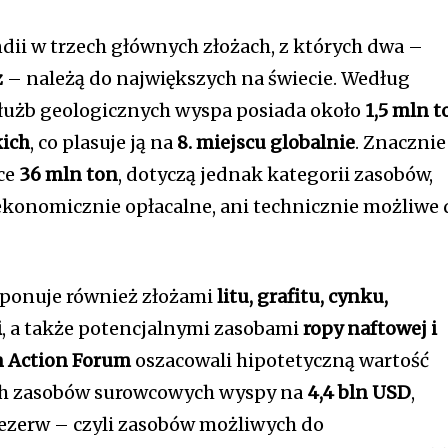
dii w trzech głównych złożach, z których dwa –
z
– należą do największych na świecie. Według
łużb geologicznych wyspa posiada około
1,5 mln t
kich
, co plasuje ją na
8. miejscu globalnie
. Znacznie
ące
36 mln ton
, dotyczą jednak kategorii zasobów,
 ekonomicznie opłacalne, ani technicznie możliwe 
sponuje również złożami
litu, grafitu, cynku,
i
, a także potencjalnymi zasobami
ropy naftowej i
 Action Forum
oszacowali hipotetyczną wartość
ch zasobów surowcowych wyspy na
4,4 bln USD
,
ezerw – czyli zasobów możliwych do