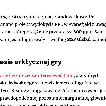
są restrykcyjne regulacje środowiskowe. Po
zymano projekt wydobycia REE w Kvanefjeld z uwa
anu, którego stężenie przekracza
300 ppm
. Sam
alni jest długotrwały – według
S&P Global
zajmuj
esie arktycznej gry
wnież w orbicie zainteresowań Chin
, dla których
laku Jedwabnego
stanowi element długofalowej
ktyce. Realne zaangażowanie Pekinu na wyspie jes
jprawdopodobniej pozostanie marginalne, główni
twa oraz rosnącej aktywności Stanów