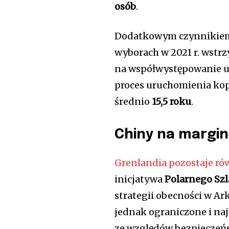
osób
.
Dodatkowym czynnikiem 
wyborach w 2021 r. wstr
na współwystępowanie ur
proces uruchomienia kop
średnio
15,5 roku
.
Chiny na margin
Grenlandia pozostaje ró
inicjatywa
Polarnego Sz
strategii obecności w Ar
jednak ograniczone i na
ze względów bezpieczeńs