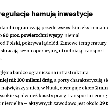
 regulacje hamują inwestycje
landii ograniczają przede wszystkim ekstremaln
ło
80 proc. powierzchni wyspy
, niemal
 od Polski, pokrywa lądolód. Zimowe temperatury
skracają sezon operacyjny, utrudniają transport
.
łębia bardzo ograniczona infrastruktura.
iej niż 100 milami dróg
, a porty charakteryzują si
 największy z nich, w Nuuk, obsługuje około
2 mln
ysokie są również koszty pracy, transportu i energi
est niewielka – aktywnych zawodowo jest około
29 t