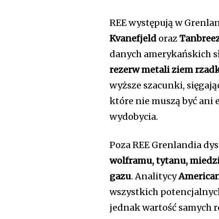
REE występują w Grenlan
Kvanefjeld
oraz
Tanbree
danych amerykańskich s
rezerw metali ziem rzad
wyższe szacunki, sięgaj
które nie muszą być ani
wydobycia.
Poza REE Grenlandia dy
wolframu, tytanu, miedz
gazu
. Analitycy
American
wszystkich potencjalny
jednak wartość samych r