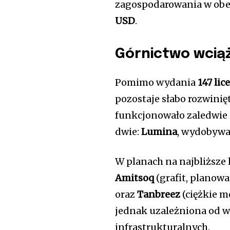
zagospodarowania w obe
USD
.
Górnictwo wciąż
Pomimo wydania
147 lic
pozostaje słabo rozwinię
funkcjonowało zaledwie
dwie:
Lumina
, wydobywa
W planach na najbliższe 
Amitsoq
(grafit, planowan
oraz
Tanbreez
(ciężkie me
jednak uzależniona od 
infrastrukturalnych.