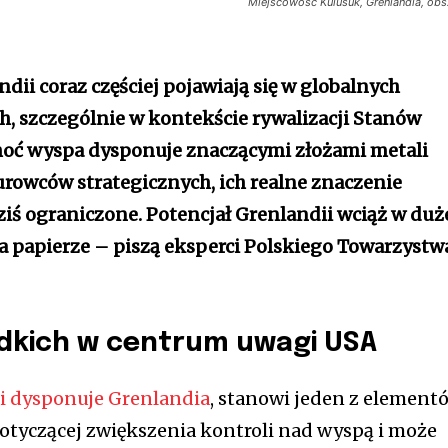
Miejscowość Kulusuk, Grenlandia, obs
dii coraz częściej pojawiają się w globalnych
h, szczególnie w kontekście rywalizacji Stanów
hoć wyspa dysponuje znaczącymi złożami metali
urowców strategicznych, ich realne znaczenie
iś ograniczone. Potencjał Grenlandii wciąż w duż
na papierze – piszą eksperci Polskiego Towarzystw
adkich w centrum uwagi USA
i dysponuje Grenlandia
, stanowi jeden z element
otyczącej zwiększenia kontroli nad wyspą i może