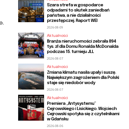
Szara strefa w gospodarce
odpadami to skutek zaniedbań
państwa, a nie działalności
przestępczej. Raport WEI
o.
2026-08-09
Aktualności
Branża nieruchomości zebrała 894
tys. zł dla Domu Ronalda McDonalda
podczas 15. turnieju JLL
2026-08-07
Aktualności
Zmiana klimatu nasila upały i suszę.
Największym zagrożeniem dla Polski
staje się niedobór wody
2026-08-07
Aktualności
Premiera „Antysystemu”
Cejrowskiego i Lisickiego. Wojciech
Cejrowski spotyka się z czytelnikami
w Gdańsku
2026-08-06