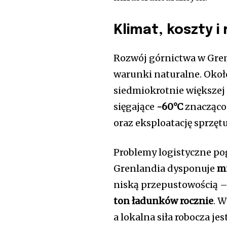
Klimat, koszty i
Rozwój górnictwa w Gren
warunki naturalne. Oko
siedmiokrotnie większej
sięgające
-60°C
znacząco 
oraz eksploatację sprzętu
Problemy logistyczne pog
Grenlandia dysponuje
mn
niską przepustowością –
ton ładunków rocznie
. W
a lokalna siła robocza j