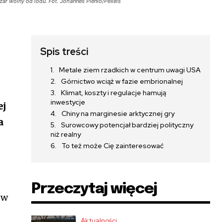
zar wolny od lodu. Fot. Johannes Plenio/Pexels
Spis treści
Metale ziem rzadkich w centrum uwagi USA
Górnictwo wciąż w fazie embrionalnej
Klimat, koszty i regulacje hamują
inwestycje
ej
Chiny na marginesie arktycznej gry
a
Surowcowy potencjał bardziej polityczny
niż realny
To też może Cię zainteresować
Przeczytaj więcej
ów
Aktualności