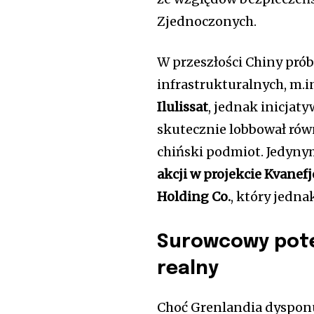
Zjednoczonych.
W przeszłości Chiny pró
infrastrukturalnych, m.i
Ilulissat
, jednak inicjat
skutecznie lobbował rów
chiński podmiot. Jedyn
akcji w projekcie Kvanefj
Holding Co.
, który jedn
Surowcowy poten
realny
Choć Grenlandia dyspon