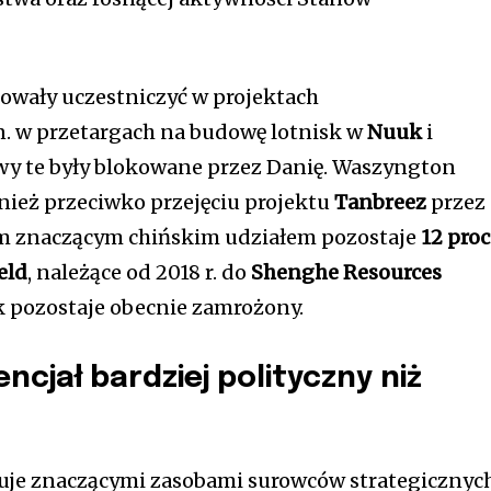
bowały uczestniczyć w projektach
n. w przetargach na budowę lotnisk w
Nuuk
i
ywy te były blokowane przez Danię. Waszyngton
nież przeciwko przejęciu projektu
Tanbreez
przez
ym znaczącym chińskim udziałem pozostaje
12 proc
eld
, należące od 2018 r. do
Shenghe Resources
ak pozostaje obecnie zamrożony.
cjał bardziej polityczny niż
uje znaczącymi zasobami surowców strategicznych