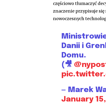
częściowo tłumaczyć decy
znaczenie przypisuje si
nowoczesnych technologi
Ministrowi
Danii i Gre
Domu.
(🎥
@nypos
pic.twitte
— Marek Wa
January 15