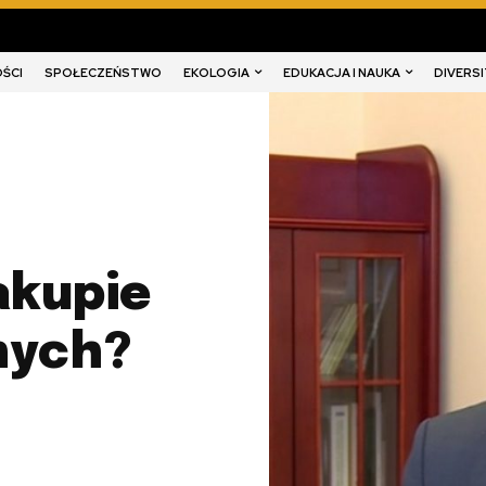
EKOLOGIA
EDUKACJA I NAUKA
DIVERSI
ŚCI
SPOŁECZEŃSTWO
akupie
nych?