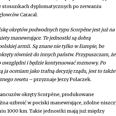
 w stosunkach dyplomatycznych po zerwaniu
głowców Caracal.
lskę okrętów podwodnych typu Scorpène jest już na
kiety manewrujące. Te jednostki są dobrą
lskiej armii. Są znane nie tylko w Europie, bo
 okręty również do innych państw. Przypuszczam, że
 uwzględni i będzie kontynuować rozmowy. Po
rą ja oceniam jako trafną decyzję rządu, jest to także
znego resetu –
przyznaje Jerzy Polaczek.
ancuzów okręty Scorpène, produkowane
na uzbroić w pociski manewrujące, zdolne niszcz
iu 1000 km. Takie jednostki mają już między