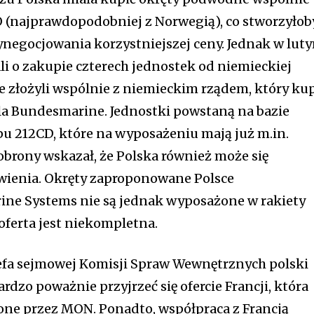
(najprawdopodobniej z Norwegią), co stworzyłob
egocjowania korzystniejszej ceny. Jednak w lut
 o zakupie czterech jednostek od niemieckiej
złożyli wspólnie z niemieckim rządem, który ku
la Bundesmarine. Jednostki powstaną na bazie
 212CD, które na wyposażeniu mają już m.in.
obrony wskazał, że Polska również może się
wienia. Okręty zaproponowane Polsce
ne Systems nie są jednak wyposażone w rakiety
oferta jest niekompletna.
efa sejmowej Komisji Spraw Wewnętrznych polski
rdzo poważnie przyjrzeć się ofercie Francji, która
ne przez MON. Ponadto, współpraca z Francją