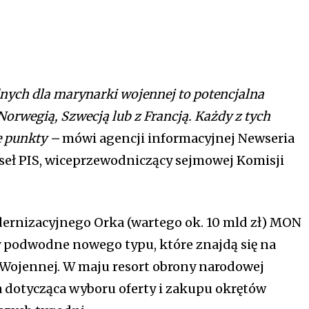
ych dla marynarki wojennej to potencjalna
orwegią, Szwecją lub z Francją. Każdy z tych
e punkty –
mówi agencji informacyjnej Newseria
oseł PIS, wiceprzewodniczący sejmowej Komisji
rnizacyjnego Orka (wartego ok. 10 mld zł) MON
y podwodne nowego typu, które znajdą się na
Wojennej. W maju resort obrony narodowej
a dotycząca wyboru oferty i zakupu okrętów