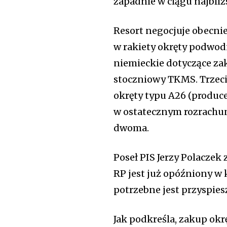
zapadnie w ciągu najbliż
Resort negocjuje obecnie
w rakiety okręty podwo
niemieckie dotyczące z
stoczniowy TKMS. Trzecią
okręty typu A26 (produc
w ostatecznym rozrachu
dwoma.
Poseł PIS Jerzy Polaczek
RP jest już opóźniony w
potrzebne jest przyspies
Jak podkreśla, zakup o