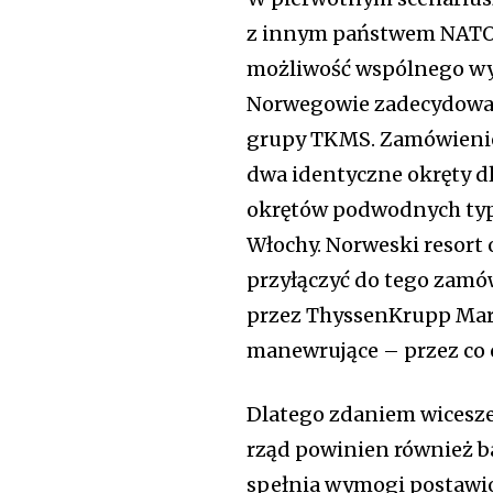
z innym państwem NATO 
możliwość wspólnego wyn
Norwegowie zadecydowali
grupy TKMS. Zamówienie 
dwa identyczne okręty d
okrętów podwodnych typu
Włochy. Norweski resort 
przyłączyć do tego zamó
przez ThyssenKrupp Mari
manewrujące – przez co 
Dlatego zdaniem wicesz
rząd powinien również ba
spełnia wymogi postawio