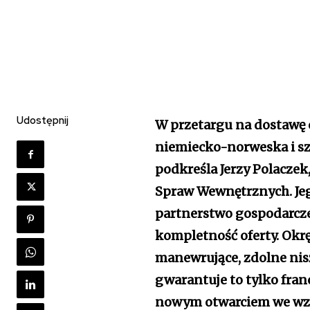
Udostępnij
W przetargu na dostawę 
niemiecko-norweska i sz
podkreśla Jerzy Polaczek
Spraw Wewnętrznych. Je
partnerstwo gospodarcze 
kompletność oferty. Okr
manewrujące, zdolne nisz
gwarantuje to tylko fra
nowym otwarciem we wza