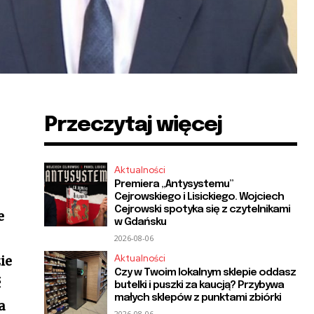
Przeczytaj więcej
Aktualności
Premiera „Antysystemu”
Cejrowskiego i Lisickiego. Wojciech
Cejrowski spotyka się z czytelnikami
e
w Gdańsku
2026-08-06
Aktualności
ie
Czy w Twoim lokalnym sklepie oddasz
ć
butelki i puszki za kaucją? Przybywa
małych sklepów z punktami zbiórki
a
2026-08-06