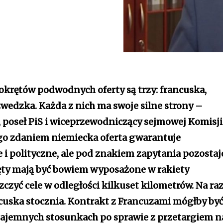
okrętów podwodnych oferty są trzy: francuska,
wedzka. Każda z nich ma swoje silne strony –
, poseł PiS i wiceprzewodniczący sejmowej Komisji
go zdaniem niemiecka oferta gwarantuje
i polityczne, ale pod znakiem zapytania pozostaj
ęty mają być bowiem wyposażone w rakiety
czyć cele w odległości kilkuset kilometrów. Na raz
ncuska stocznia. Kontrakt z Francuzami mógłby by
jemnych stosunkach po sprawie z przetargiem n