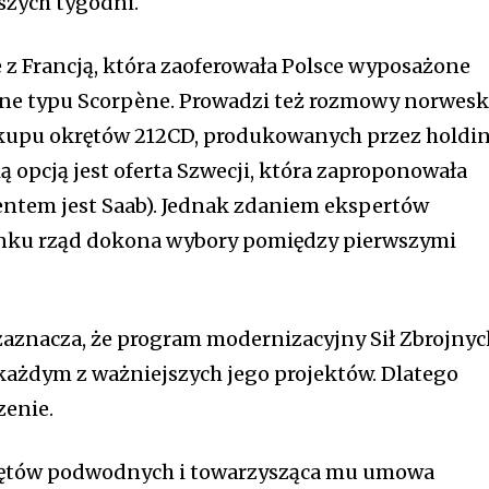
szych tygodni.
 z Francją, która zaoferowała Polsce wyposażone
dne typu Scorpène. Prowadzi też rozmowy norwes
akupu okrętów 212CD, produkowanych przez holdi
 opcją jest oferta Szwecji, która zaproponowała
entem jest Saab). Jednak zdaniem ekspertów
nku rząd dokona wybory pomiędzy pierwszymi
 zaznacza, że program modernizacyjny Sił Zbrojny
 każdym z ważniejszych jego projektów. Dlatego
zenie.
krętów podwodnych i towarzysząca mu umowa