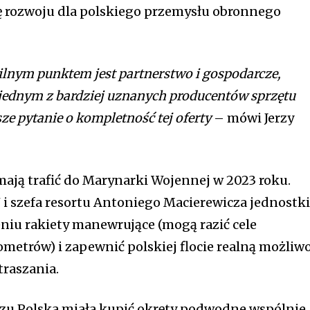
ę rozwoju dla polskiego przemysłu obronnego
lnym punktem jest partnerstwo i gospodarcze,
ą jednym z bardziej uznanych producentów sprzętu
ze pytanie o kompletność tej oferty
– mówi Jerzy
ją trafić do Marynarki Wojennej w 2023 roku.
 szefa resortu Antoniego Macierewicza jednostk
iu rakiety manewrujące (mogą razić cele
lometrów) i zapewnić polskiej flocie realną możliw
traszania.
zu Polska miała kupić okręty podwodne wspólnie