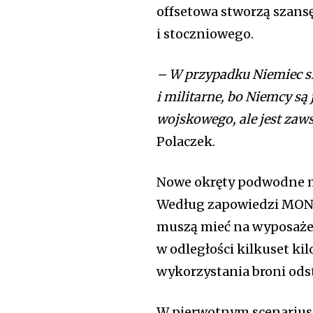
offsetowa stworzą szans
i stoczniowego.
– W przypadku Niemiec si
i militarne, bo Niemcy s
wojskowego, ale jest zaws
Polaczek.
Nowe okręty podwodne ma
Według zapowiedzi MON i
muszą mieć na wyposażen
w odległości kilkuset ki
wykorzystania broni ods
W pierwotnym scenarius