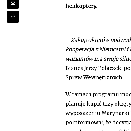
helikoptery.
– Zakup okrętów podwodn
kooperacja z Niemcami i N
wariantów ma swoje siln
Biznes Jerzy Polaczek, p
Spraw Wewnętrznych.
W ramach programu mode
planuje kupić trzy okręt
wyposażeniu Marynarki 
poinformował, że decyzj