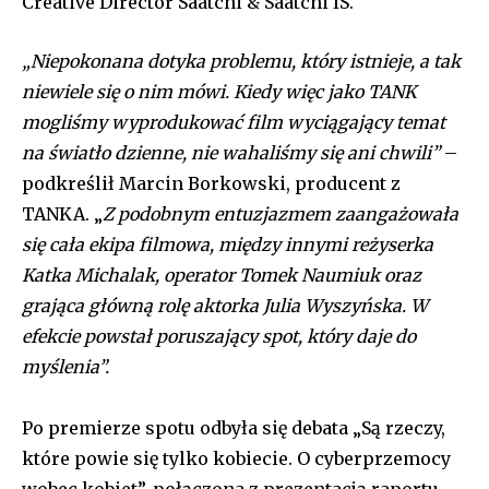
Creative Director Saatchi & Saatchi IS.
„Niepokonana dotyka problemu, który istnieje, a tak
niewiele się o nim mówi. Kiedy więc jako TANK
mogliśmy wyprodukować film wyciągający temat
na światło dzienne, nie wahaliśmy się ani chwili”
–
podkreślił Marcin Borkowski, producent z
TANKA. „
Z podobnym entuzjazmem zaangażowała
się cała ekipa filmowa, między innymi reżyserka
Katka Michalak, operator Tomek Naumiuk oraz
grająca główną rolę aktorka Julia Wyszyńska. W
efekcie powstał poruszający spot, który daje do
myślenia”.
Po premierze spotu odbyła się debata „Są rzeczy,
które powie się tylko kobiecie. O cyberprzemocy
wobec kobiet”, połączona z prezentacją raportu