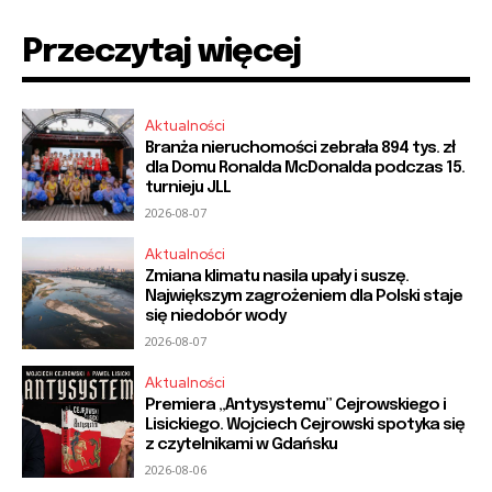
Przeczytaj więcej
Aktualności
Branża nieruchomości zebrała 894 tys. zł
dla Domu Ronalda McDonalda podczas 15.
turnieju JLL
2026-08-07
Aktualności
Zmiana klimatu nasila upały i suszę.
Największym zagrożeniem dla Polski staje
się niedobór wody
2026-08-07
Aktualności
Premiera „Antysystemu” Cejrowskiego i
Lisickiego. Wojciech Cejrowski spotyka się
z czytelnikami w Gdańsku
2026-08-06