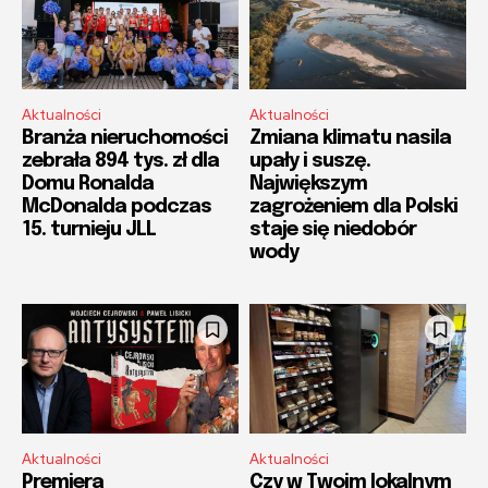
Aktualności
Aktualności
Branża nieruchomości
Zmiana klimatu nasila
zebrała 894 tys. zł dla
upały i suszę.
Domu Ronalda
Największym
McDonalda podczas
zagrożeniem dla Polski
15. turnieju JLL
staje się niedobór
wody
Aktualności
Aktualności
Premiera
Czy w Twoim lokalnym