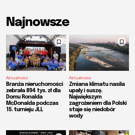
Najnowsze
Aktualności
Aktualności
Branża nieruchomości
Zmiana klimatu nasila
zebrała 894 tys. zł dla
upały i suszę.
Domu Ronalda
Największym
McDonalda podczas
zagrożeniem dla Polski
15. turnieju JLL
staje się niedobór
wody