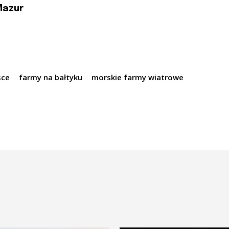
Mazur
sce
farmy na bałtyku
morskie farmy wiatrowe