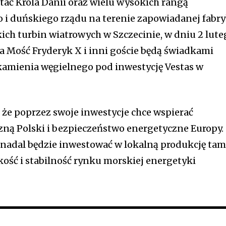
tać Króla Danii oraz wielu wysokich rangą
o i duńskiego rządu na terenie zapowiadanej fabry
h turbin wiatrowych w Szczecinie, w dniu 2 lute
a Mość Fryderyk X i inni goście będą świadkami
amienia węgielnego pod inwestycję Vestas w
 że poprzez swoje inwestycje chce wspierać
zną Polski i bezpieczeństwo energetyczne Europy.
 nadal będzie inwestować w lokalną produkcję tam
kość i stabilność rynku morskiej energetyki