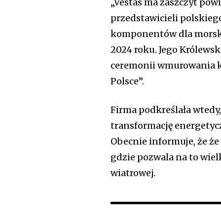
„Vestas ma zaszczyt powi
przedstawicieli polskieg
komponentów dla morskic
2024 roku. Jego Królewsk
ceremonii wmurowania k
Polsce”.
Firma podkreślała wtedy,
transformację energetyc
Obecnie informuje, że że
gdzie pozwala na to wiel
wiatrowej.