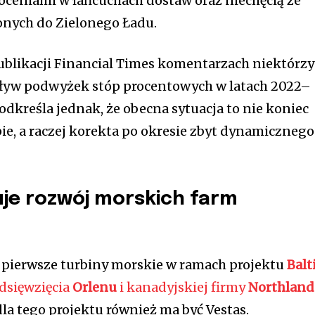
óceniami w łańcuchach dostaw oraz niechęcią ze
nych do Zielonego Ładu.
publikacji Financial Times komentarzach niektórzy
pływ podwyżek stóp procentowych w latach 2022–
odkreśla jednak, że obecna sytuacja to nie koniec
ie, a raczej korekta po okresie zbyt dynamicznego
je rozwój morskich farm
 pierwsze turbiny morskie w ramach projektu
Balt
dsięwzięcia
Orlenu
i kanadyjskiej firmy
Northland
dla tego projektu również ma być Vestas.