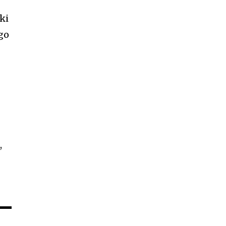
ki
go
,