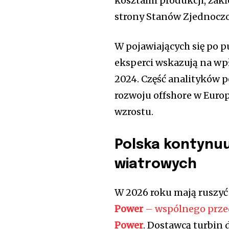
kosztami produkcji, zakł
strony Stanów Zjednoczo
W pojawiających się po 
eksperci wskazują na w
2024. Część analityków p
rozwoju offshore w Europ
wzrostu.
Polska kontynuu
wiatrowych
W 2026 roku mają ruszyć
Power
– wspólnego prze
Power
. Dostawcą turbin 