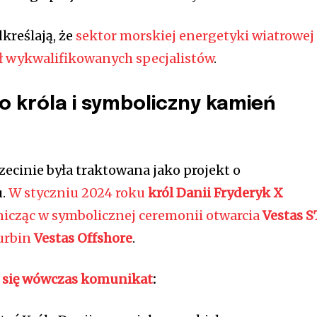
kreślają, że
sektor morskiej energetyki wiatrowej
ł wykwalifikowanych specjalistów
.
o króla i symboliczny kamień
ecinie była traktowana jako projekt o
u.
W styczniu 2024 roku
król Danii Fryderyk X
nicząc w symbolicznej ceremonii otwarcia
Vestas S
turbin
Vestas Offshore
.
ił się wówczas komunikat
: