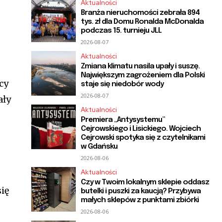
Aktualności
Branża nieruchomości zebrała 894
tys. zł dla Domu Ronalda McDonalda
podczas 15. turnieju JLL
2026-08-07
Aktualności
Zmiana klimatu nasila upały i suszę.
Największym zagrożeniem dla Polski
cy
staje się niedobór wody
2026-08-07
ały
Aktualności
Premiera „Antysystemu”
Cejrowskiego i Lisickiego. Wojciech
Cejrowski spotyka się z czytelnikami
w Gdańsku
2026-08-06
Aktualności
Czy w Twoim lokalnym sklepie oddasz
się
butelki i puszki za kaucją? Przybywa
małych sklepów z punktami zbiórki
2026-08-06